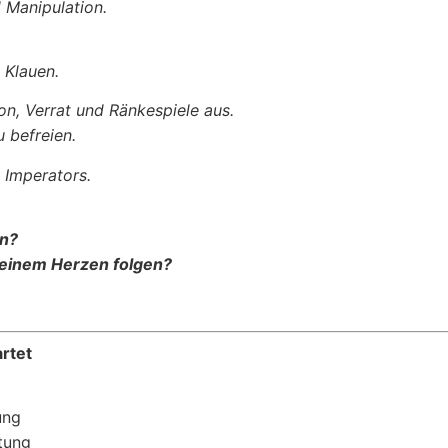
 Manipulation.
n Klauen.
on, Verrat und Ränkespiele aus.
u befreien.
 Imperators.
en?
deinem Herzen folgen?
rtet
ung
tung