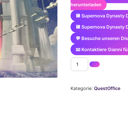
herunterladen
💾 Supernova Dynasty D
💾 Supernova Dynasty D
💬 Besuche unseren Dis
📧 Kontaktiere Gianni f
Kategorie:
QuestOffice